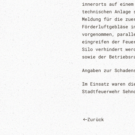
innerorts auf einem
technischen Anlage 
Meldung für die zue
Förderluftgebläse i
vorgenommen, parall
eingreifen der Feue
Silo verhindert wer
sowie der Betriebsr
Angaben zur Schaden
Im Einsatz waren di
Stadtfeuerwehr Sehn
Zurück