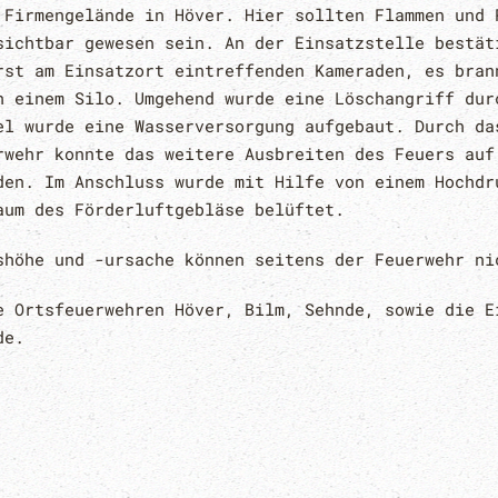
 Firmengelände in Höver. Hier sollten Flammen und 
sichtbar gewesen sein. An der Einsatzstelle bestät
rst am Einsatzort eintreffenden Kameraden, es bran
n einem Silo. Umgehend wurde eine Löschangriff dur
el wurde eine Wasserversorgung aufgebaut. Durch da
rwehr konnte das weitere Ausbreiten des Feuers auf
den. Im Anschluss wurde mit Hilfe von einem Hochdr
aum des Förderluftgebläse belüftet.
shöhe und -ursache können seitens der Feuerwehr ni
e Ortsfeuerwehren Höver, Bilm, Sehnde, sowie die E
de.