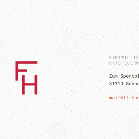
FREIWILLI
ORTSFEUER
Zum Sportp
31319 Sehn
mail@ff-ho